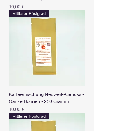
Preis
10,00 €
Mittlerer Röstgrad
Kaffeemischung Neuwerk-Genuss -
Ganze Bohnen - 250 Gramm
Preis
10,00 €
Mittlerer Röstgrad