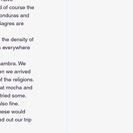
d of course the 
 Honduras and 
Sagres are 
the density of 
as everywhere 
lhambra. We 
en we arrived 
 the religions. 
reat mocha and 
tried some. 
so fine.
hese would 
d out our trip 