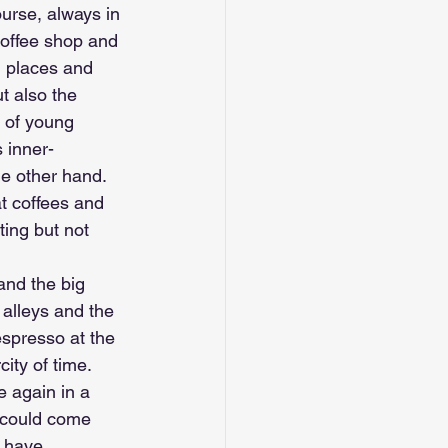
urse, always in 
coffee shop and 
l places and 
t also the 
 of young 
 inner-
e other hand. 
at coffees and 
ting but not 
and the big 
 alleys and the 
espresso at the 
ity of time.
e again in a 
e could come 
d have 