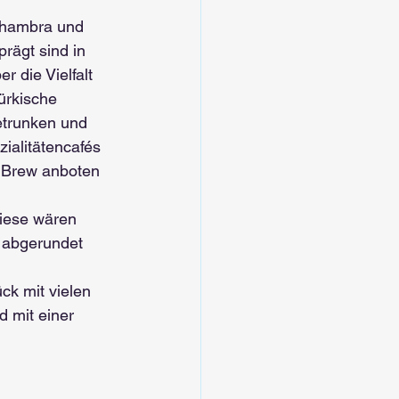
lhambra und 
rägt sind in 
 die Vielfalt 
ürkische 
etrunken und 
ialitätencafés 
ldBrew anboten 
diese wären 
 abgerundet 
ck mit vielen 
 mit einer 