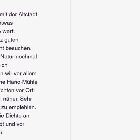
it der Altstadt 
etwas 
 wert. 
z guten 
ht besuchen.
 Natur nochmal 
ich 
 wir vor allem 
ene Hario-Mühle 
chten vor Ort. 
l näher. Sehr 
 zu empfehlen.
ie Dichte an 
dt und vor 
r 