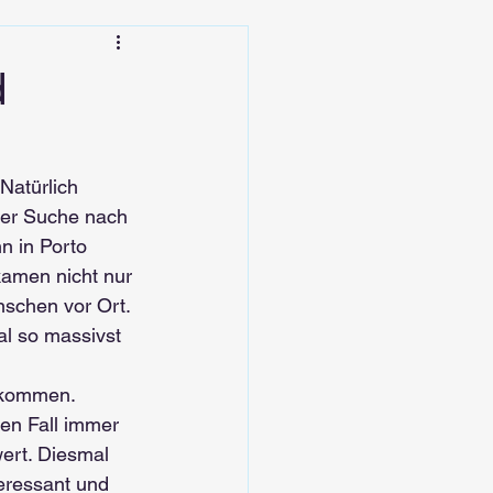
d
Natürlich 
ner Suche nach 
n in Porto 
amen nicht nur 
schen vor Ort. 
l so massivst 
 kommen. 
den Fall immer 
ert. Diesmal 
eressant und 