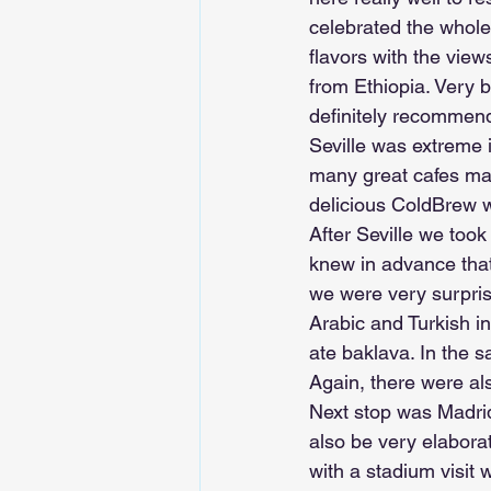
celebrated the whole 
flavors with the view
from Ethiopia. Very 
definitely recommen
Seville was extreme 
many great cafes mad
delicious ColdBrew w
After Seville we too
knew in advance that 
we were very surprise
Arabic and Turkish i
ate baklava. In the 
Again, there were al
Next stop was Madri
also be very elaborat
with a stadium visit 