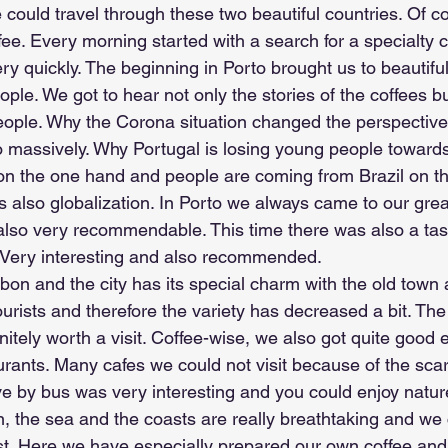
ould travel through these two beautiful countries. Of co
fee. Every morning started with a search for a specialty 
ry quickly. The beginning in Porto brought us to beautifu
eople. We got to hear not only the stories of the coffees bu
 people. Why the Corona situation changed the perspective
o massively. Why Portugal is losing young people towards
n the one hand and people are coming from Brazil on th
is also globalization. In Porto we always came to our gre
s also very recommendable. This time there was also a tas
. Very interesting and also recommended.
bon and the city has its special charm with the old town 
rists and therefore the variety has decreased a bit. The
initely worth a visit. Coffee-wise, we also got quite good 
rants. Many cafes we could not visit because of the scarc
ve by bus was very interesting and you could enjoy natur
un, the sea and the coasts are really breathtaking and w
rest. Here we have especially prepared our own coffee an