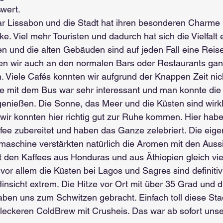
wert.
r Lissabon und die Stadt hat ihren besonderen Charme m
e. Viel mehr Touristen und dadurch hat sich die Vielfalt 
en und die alten Gebäuden sind auf jeden Fall eine Reise
en wir auch an den normalen Bars oder Restaurants gan
Viele Cafés konnten wir aufgrund der Knappen Zeit nic
ve mit dem Bus war sehr interessant und man konnte die
genießen. Die Sonne, das Meer und die Küsten sind wirkl
r konnten hier richtig gut zur Ruhe kommen. Hier haben
fee zubereitet und haben das Ganze zelebriert. Die eig
rmaschine verstärkten natürlich die Aromen mit den Aussi
 den Kaffees aus Honduras und aus Äthiopien gleich vie
r allem die Küsten bei Lagos und Sagres sind definitiv
 Hinsicht extrem. Die Hitze vor Ort mit über 35 Grad und d
haben uns zum Schwitzen gebracht. Einfach toll diese Sta
 leckeren ColdBrew mit Crusheis. Das war ab sofort unse