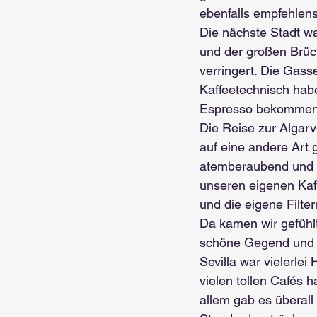
ebenfalls empfehlens
Die nächste Stadt wa
und der großen Brück
verringert. Die Gass
Kaffeetechnisch hab
Espresso bekommen. 
Die Reise zur Algar
auf eine andere Art 
atemberaubend und wi
unseren eigenen Kaf
und die eigene Filte
Da kamen wir gefühlt
schöne Gegend und vo
Sevilla war vielerlei
vielen tollen Cafés 
allem gab es überall